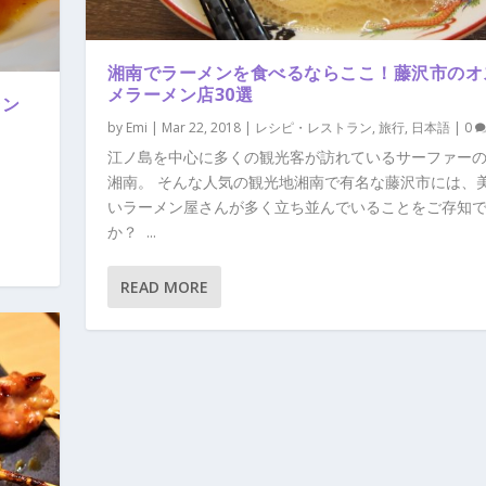
湘南でラーメンを食べるならここ！藤沢市のオ
メラーメン店30選
ラン
by
Emi
|
Mar 22, 2018
|
レシピ・レストラン
,
旅行
,
日本語
|
0
江ノ島を中心に多くの観光客が訪れているサーファー
湘南。 そんな人気の観光地湘南で有名な藤沢市には、
いラーメン屋さんが多く立ち並んでいることをご存知
か？ ...
READ MORE