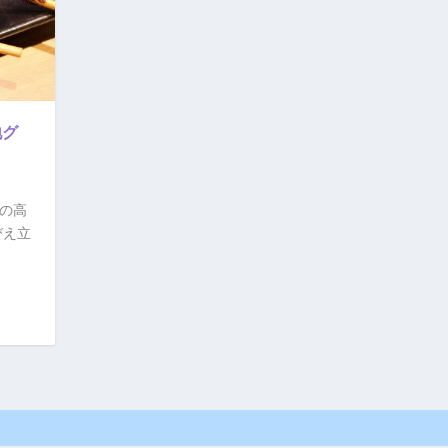
地グ
一の高
びえ立