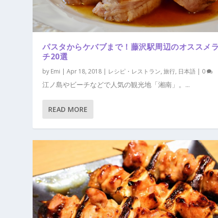
パスタからケバブまで！藤沢駅周辺のオススメ
チ20選
by
Emi
|
Apr 18, 2018
|
レシピ・レストラン
,
旅行
,
日本語
|
0
江ノ島やビーチなどで人気の観光地「湘南」。...
READ MORE