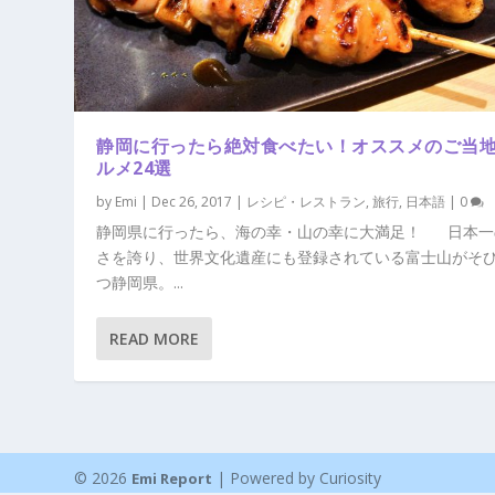
静岡に行ったら絶対食べたい！オススメのご当
ルメ24選
by
Emi
|
Dec 26, 2017
|
レシピ・レストラン
,
旅行
,
日本語
|
0
静岡県に行ったら、海の幸・山の幸に大満足！ ​ 日本
さを誇り、世界文化遺産にも登録されている富士山がそ
つ静岡県。...
READ MORE
© 2026
| Powered by Curiosity
Emi Report