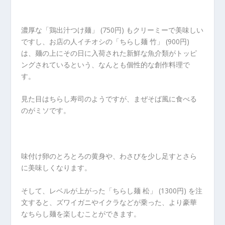
濃厚な「鶏出汁つけ麺」 (750円) もクリーミーで美味しい
ですし、お店の人イチオシの「ちらし麺 竹」 (900円)
は、麺の上にその日に入荷された新鮮な魚介類がトッピ
ングされているという、なんとも個性的な創作料理で
す。
見た目はちらし寿司のようですが、まぜそば風に食べる
のがミソです。
味付け卵のとろとろの黄身や、わさびを少し足すとさら
に美味しくなります。
そして、レベルが上がった「ちらし麺 松」 (1300円) を注
文すると、ズワイガニやイクラなどが乗った、より豪華
なちらし麺を楽しむことができます。