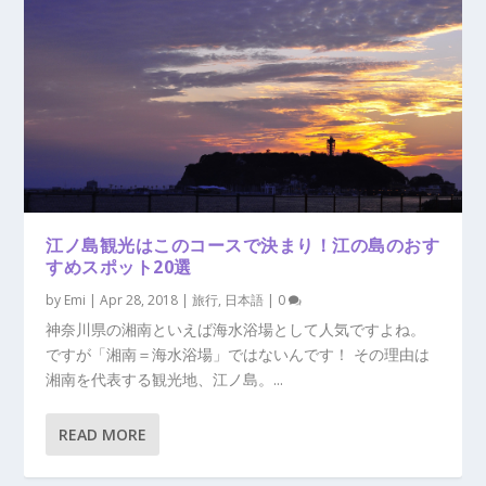
江ノ島観光はこのコースで決まり！江の島のおす
すめスポット20選
by
Emi
|
Apr 28, 2018
|
旅行
,
日本語
|
0
神奈川県の湘南といえば海水浴場として人気ですよね。
ですが「湘南＝海水浴場」ではないんです！ その理由は
湘南を代表する観光地、江ノ島。...
READ MORE