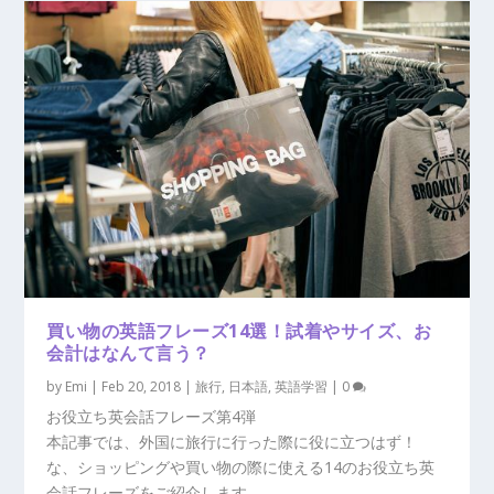
買い物の英語フレーズ14選！試着やサイズ、お
会計はなんて言う？
by
Emi
|
Feb 20, 2018
|
旅行
,
日本語
,
英語学習
|
0
お役立ち英会話フレーズ第4弾
本記事では、外国に旅行に行った際に役に立つはず！
な、ショッピングや買い物の際に使える14のお役立ち英
会話フレーズをご紹介します。