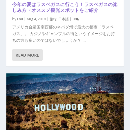
今年の夏はラスベガスに行こう！ラスベガスの楽
しみ方・オススメ観光スポットをご紹介
by
Emi
|
Aug 4, 2018
|
旅行
,
日本語
|
0
アメリカ合衆国南西部のネバダ州で最大の都市「ラスベ
ガス」。 カジノやギャンブルの街というイメージをお持
ちの方も多いのではないでしょうか？ ...
READ MORE