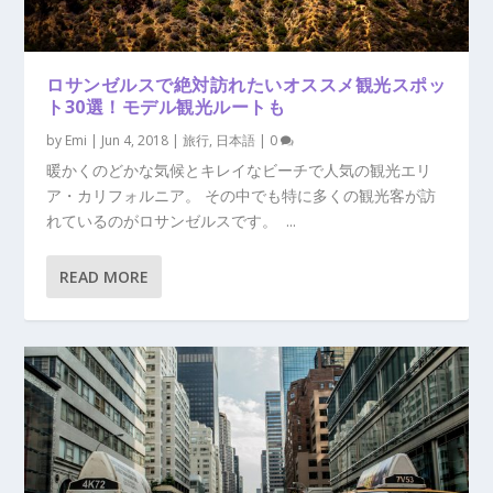
ロサンゼルスで絶対訪れたいオススメ観光スポッ
ト30選！モデル観光ルートも
by
Emi
|
Jun 4, 2018
|
旅行
,
日本語
|
0
暖かくのどかな気候とキレイなビーチで人気の観光エリ
ア・カリフォルニア。 その中でも特に多くの観光客が訪
れているのがロサンゼルスです。 ...
READ MORE