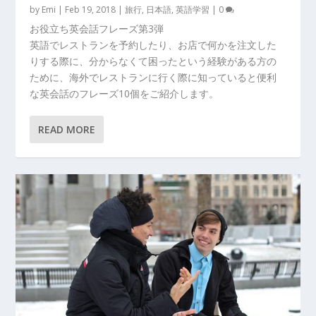
by
Emi
|
Feb 19, 2018
|
旅行
,
日本語
,
英語学習
|
0
お役立ち英会話フレーズ第3弾
英語でレストランを予約したり、お店で何かを注文した
りする際に、分からなくて困ったという経験がある方の
ために、海外でレストランに行く際に知っていると便利
な英会話のフレーズ10個をご紹介します。
READ MORE