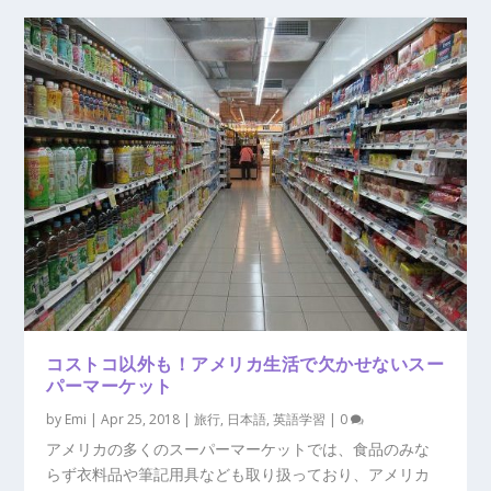
コストコ以外も！アメリカ生活で欠かせないスー
パーマーケット
by
Emi
|
Apr 25, 2018
|
旅行
,
日本語
,
英語学習
|
0
アメリカの多くのスーパーマーケットでは、食品のみな
らず衣料品や筆記用具なども取り扱っており、アメリカ