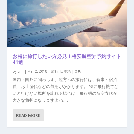
お得に旅行したい方必見！格安航空券予約サイト
41選
by
Emi
|
Mar 2, 2018
|
旅行
,
日本語
|
0
国内・国外に関わらず、遠方への旅行には、食事・宿泊
費・お土産代などの費用がかかります。 特に飛行機でな
いと行けない場所を訪れる場合は、飛行機の航空券代が
大きな負担になりますよね。...
READ MORE