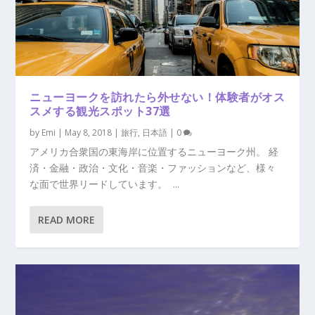
ニューヨークを訪れたら外せない！体験者がオス
スメする観光スポット37選
by
Emi
|
May 8, 2018
|
旅行
,
日本語
|
0
アメリカ合衆国の東海岸に位置するニューヨーク州。 経
済・金融・政治・文化・音楽・ファッションなど、様々
な面で世界リードしています。 ...
READ MORE