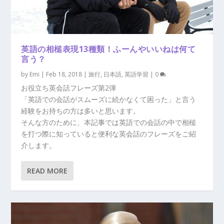
英語の相槌表現13種類！ふーんやいいねは何て
言う？
by
Emi
|
Feb 18, 2018
|
旅行
,
日本語
,
英語学習
|
0
お役立ち英会話フレーズ第2弾
「英語での会話がスムーズに続かなくて困った」と言う
経験をお持ちの方は多いと思います。
そんな方のために、本記事では英語での会話の中で相槌
を打つ際に知っていると便利な英会話のフレーズをご紹
介します。
READ MORE