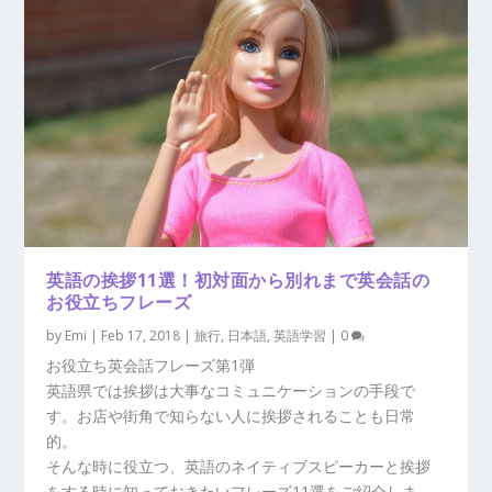
英語の挨拶11選！初対面から別れまで英会話の
お役立ちフレーズ
by
Emi
|
Feb 17, 2018
|
旅行
,
日本語
,
英語学習
|
0
お役立ち英会話フレーズ第1弾
英語県では挨拶は大事なコミュニケーションの手段で
す。お店や街角で知らない人に挨拶されることも日常
的。
そんな時に役立つ、英語のネイティブスピーカーと挨拶
をする時に知っておきたいフレーズ11選をご紹介しま